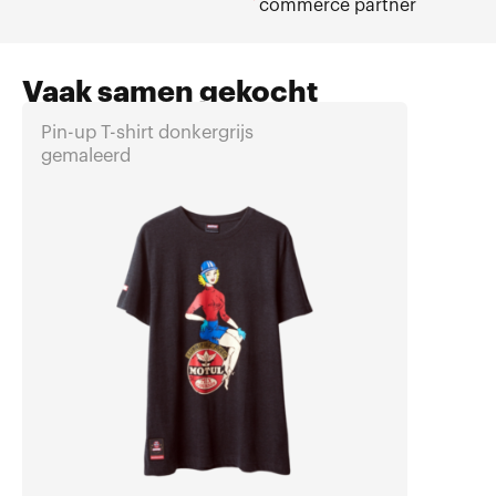
commerce partner
Vaak samen gekocht
Pin-up T-shirt donkergrijs
Vintage
gemaleerd