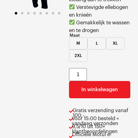
Verstevigde ellebogen
en knieën
Gemakkelijk te wassen
en te drogen
Maat
M
L
XL
2XL
In winkelwagen
Gratis verzending vanaf
100,-
Voor 15:00 besteld =
vandaag verzonden
9,5/10 uit 150+
klantbeoordelingen
Officiële Motul e-