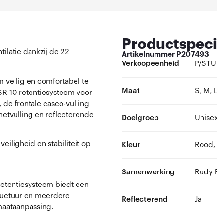
Productspeci
ilatie dankzij de 22
Artikelnummer
P207493
Verkoopeenheid
P/STU
 veilig en comfortabel te
Maat
S, M, 
RSR 10 retentiesysteem voor
de frontale casco-vulling
etvulling en reflecterende
Doelgroep
Unise
eiligheid en stabiliteit op
Kleur
Rood,
Samenwerking
Rudy P
 retentiesysteem biedt een
tructuur en meerdere
Reflecterend
Ja
 maataanpassing.