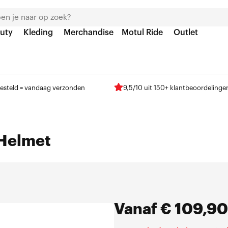
uty
Kleding
Merchandise
Motul Ride
Outlet
esteld = vandaag verzonden
9,5/10 uit 150+ klantbeoordelinge
 Helmet
Vanaf
€
109,90