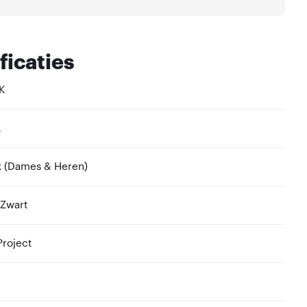
ficaties
K
L
x (Dames & Heren)
 Zwart
roject