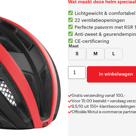
Wat maakt deze helm speciaa
Lichtgewicht & comfortabel
22 ventilatieopeningen
Perfecte pasvorm met RSR 
Anti-zweet & geurendempi
CE-certificering
Maat
S
M
L
In winkelwagen
Gratis verzending vanaf 100,-
Voor 15:00 besteld = vandaag ver
9,5/10 uit 150+ klantbeoordelingen
Officiële Motul e-commerce partne