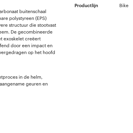
Productlijn
Bike
carbonaat buitenschaal
bare polystyreen (EPS)
ere structuur die stootvast
systeem. De gecombineerde
t exoskelet creëert
fend door een impact en
overgedragen op het hoofd
etproces in de helm,
 onaangename geuren en