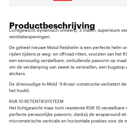
Productbeschrijving
Lichtgewicht dynamisch ontwerp, 3 maten, superieure vent
ventilatieopeningen.
De geheel nieuwe Motul-fietshelm is een perfecte helm om
rijden tijdens je weg- en offroad-ritten, voorzien van het 
een eenvoudig verstelbare, omhullende pasvorm op maat, 
om de verdamping van zweet te versnellen, een bugstop-n
stickers.
De drievoudige In-Mold ‘X-Kross’-constructie verbetert de v
het hoofd.
RSR 10 RETENTIESYSTEEM
Het lichtgewicht maar toch resistente RSR 10 verstelbare
perfecte persoonlijke pasvorm, dankzij de wraparound-s
micrometrische verticale en horizontale posities voor de