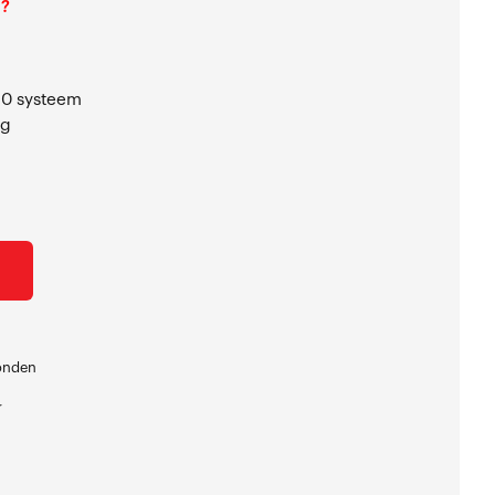
l?
10 systeem
ng
zonden
r