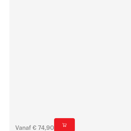
Vanaf
€
74,90