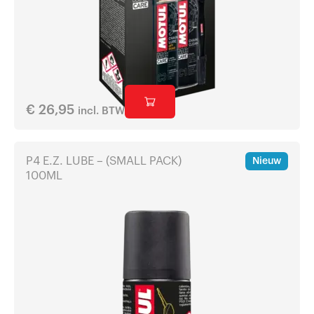
€
26,95
incl. BTW
P4 E.Z. LUBE – (SMALL PACK)
Nieuw
100ML