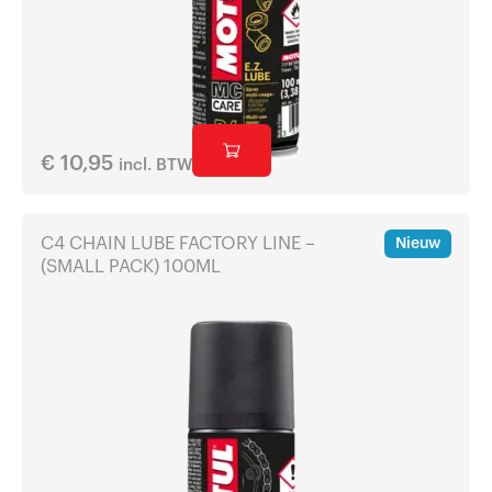
€
10,95
incl. BTW
C4 CHAIN LUBE FACTORY LINE –
Nieuw
(SMALL PACK) 100ML