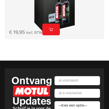
€
19,95
incl. BTW
Ontvang
Updates
Schrijf je in voor de