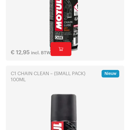
€
12,95
incl. BTW
C1 CHAIN CLEAN – (SMALL PACK)
Nieuw
100ML