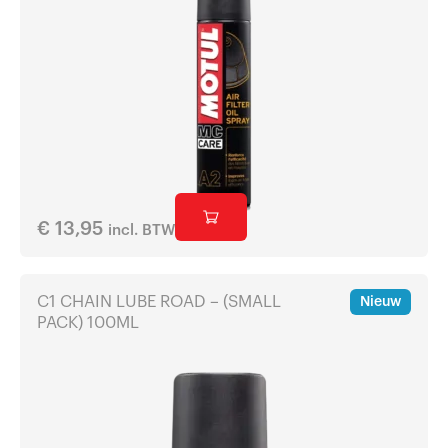
€
13,95
incl. BTW
C1 CHAIN LUBE ROAD – (SMALL
Nieuw
PACK) 100ML