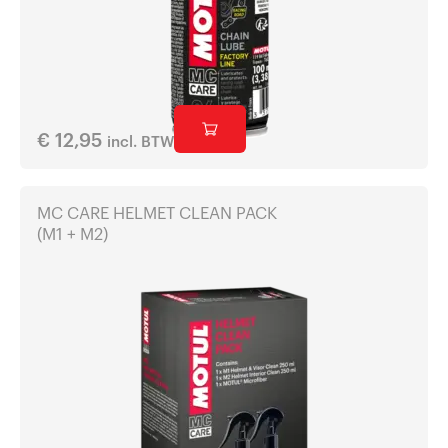
€
12,95
incl. BTW
MC CARE HELMET CLEAN PACK
(M1 + M2)