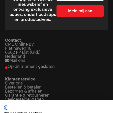
nieuwsbrief en
ontvang exclusieve
acties, onderhoudstips
en productadvies.
Contact
CML Online BV
Platinaweg 18
6662 PP Elst (Gld.)
Nederland
Mail ons
Op dit moment gesloten
Klantenservice
Over ons
Bestellen & betalen
Bezorgen & afhalen
Garantie & retourneren
Veelgestelde vragen
Openingstijden