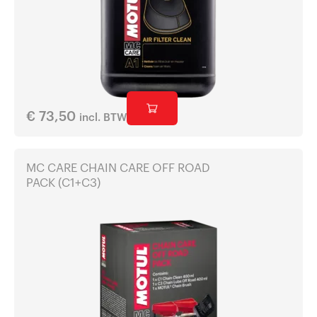
€
73,50
incl. BTW
MC CARE CHAIN CARE OFF ROAD
PACK (C1+C3)