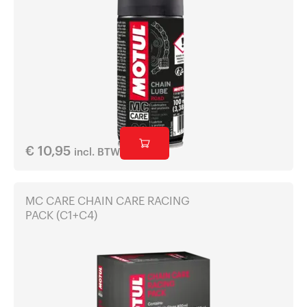
€
10,95
incl. BTW
MC CARE CHAIN CARE RACING
PACK (C1+C4)