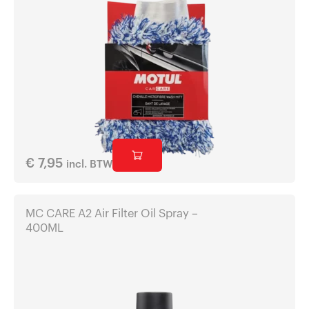
€
7,95
incl. BTW
MC CARE A2 Air Filter Oil Spray –
400ML