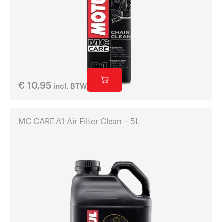
€
10,95
incl. BTW
MC CARE A1 Air Filter Clean – 5L