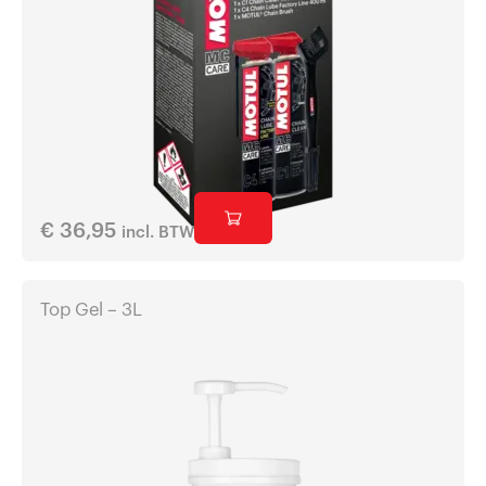
€
36,95
incl. BTW
Top Gel – 3L