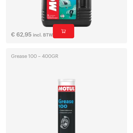
€
62,95
incl. BTW
Grease 100 – 400GR