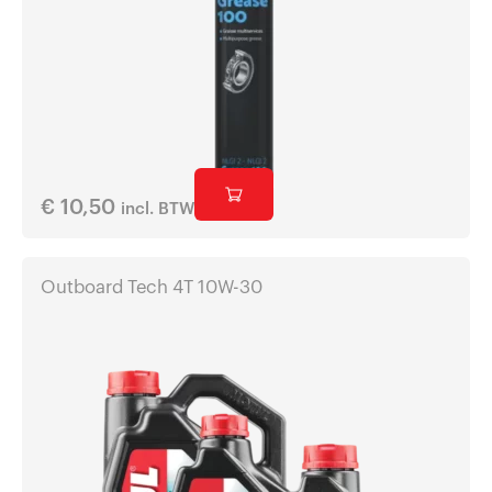
€
10,50
incl. BTW
Outboard Tech 4T 10W-30