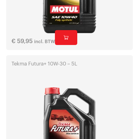
€
59,95
incl. BTW
Tekma Futura+ 10W-30 – 5L