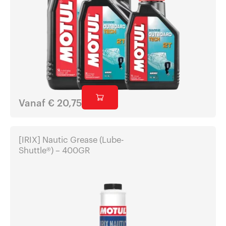
Vanaf
€
20,75
[IRIX] Nautic Grease (Lube-
Shuttle®) – 400GR