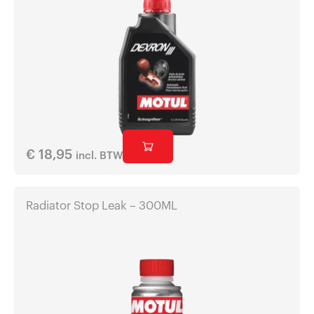
€
18,95
incl. BTW
Radiator Stop Leak – 300ML