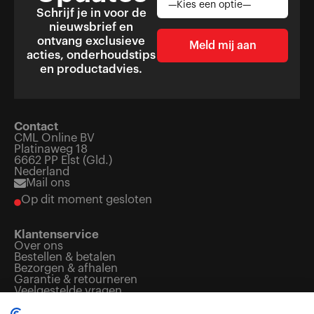
Schrijf je in voor de
nieuwsbrief en
ontvang exclusieve
acties, onderhoudstips
en productadvies.
Contact
CML Online BV
Platinaweg 18
6662 PP Elst (Gld.)
Nederland
Mail ons
Op dit moment gesloten
Klantenservice
Over ons
Bestellen & betalen
Bezorgen & afhalen
Garantie & retourneren
Veelgestelde vragen