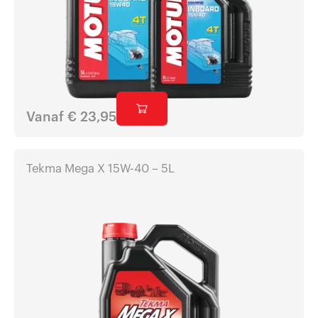
Vanaf
€
23,95
Tekma Mega X 15W-40 – 5L