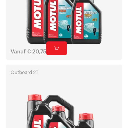
Vanaf
€
20,75
Outboard 2T