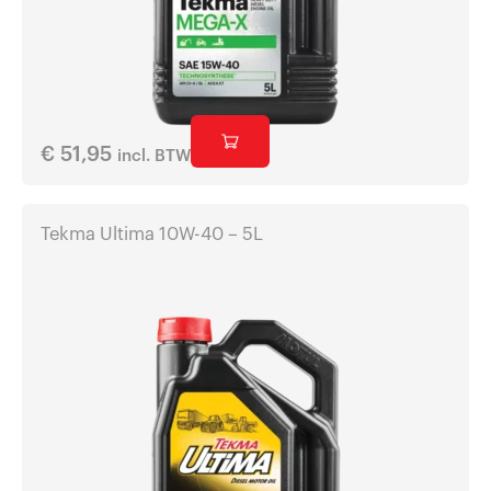
€
51,95
incl. BTW
Tekma Ultima 10W-40 – 5L