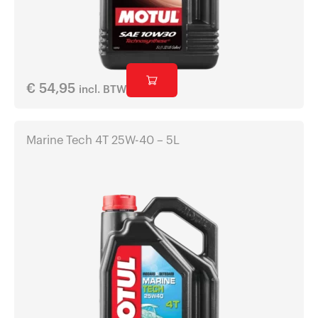
€
54,95
incl. BTW
Marine Tech 4T 25W-40 – 5L