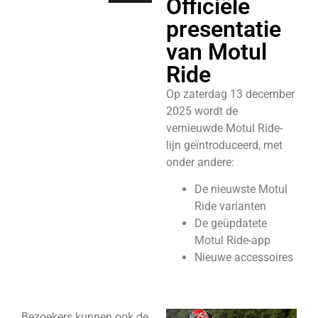
Officiële
presentatie
van Motul
Ride
Op zaterdag 13 december
2025 wordt de
vernieuwde Motul Ride-
lijn geïntroduceerd, met
onder andere:
De nieuwste Motul
Ride varianten
De geüpdatete
Motul Ride-app
Nieuwe accessoires
Bezoekers kunnen ook de