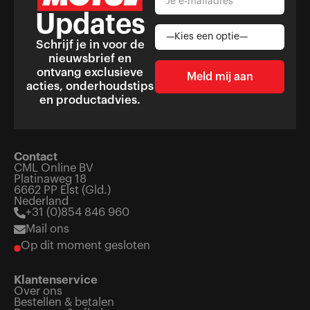
Updates
Schrijf je in voor de
nieuwsbrief en
ontvang exclusieve
acties, onderhoudstips
en productadvies.
Contact
CML Online BV
Platinaweg 18
6662 PP Elst (Gld.)
Nederland
+31 (0)854 846 960
Mail ons
Op dit moment gesloten
Klantenservice
Over ons
Bestellen & betalen