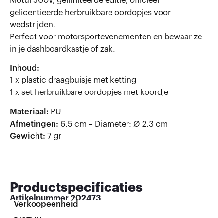
Motul 300v, gelimiteerde editie, officieel
gelicentieerde herbruikbare oordopjes voor
wedstrijden.
Perfect voor motorsportevenementen en bewaar ze
in je dashboardkastje of zak.
Inhoud:
1 x plastic draagbuisje met ketting
1 x set herbruikbare oordopjes met koordje
Materiaal:
PU
Afmetingen:
6,5 cm – Diameter: Ø 2,3 cm
Gewicht:
7 gr
Productspecificaties
Artikelnummer
202473
Verkoopeenheid