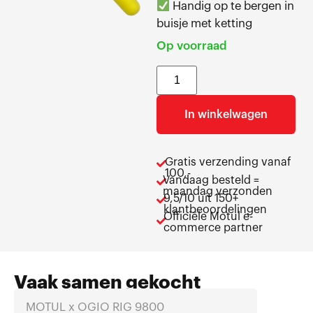
Handig op te bergen in
buisje met ketting
Op voorraad
In winkelwagen
Gratis verzending vanaf
100,-
Vandaag besteld =
maandag verzonden
9,5/10 uit 150+
klantbeoordelingen
Officiële Motul e-
commerce partner
Vaak samen gekocht
MOTUL x OGIO RIG 9800
Fishing