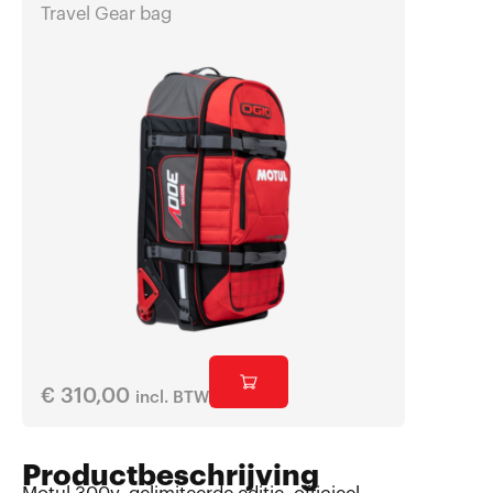
Travel Gear bag
€
310,00
€
15,0
incl. BTW
Productbeschrijving