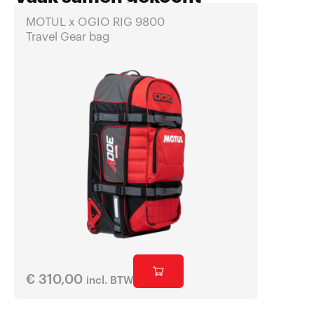
MOTUL x OGIO RIG 9800
Cap 30
Travel Gear bag
€
310,00
€
17,95
incl. BTW