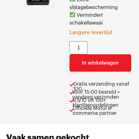
slijtagebescherming
Vermindert
schakellawaai
Langere levertijd
In winkelwagen
Gratis verzending vanaf
100,-
Voor 15:00 besteld =
vandaag verzonden
9,5/10 uit 150+
klantbeoordelingen
Officiële Motul e-
commerce partner
Vaak samen gekocht