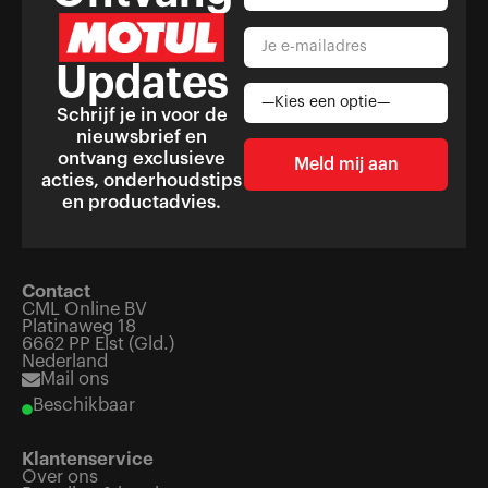
Updates
Schrijf je in voor de
nieuwsbrief en
ontvang exclusieve
acties, onderhoudstips
en productadvies.
Contact
CML Online BV
Platinaweg 18
6662 PP Elst (Gld.)
Nederland
Mail ons
Beschikbaar
Klantenservice
Over ons