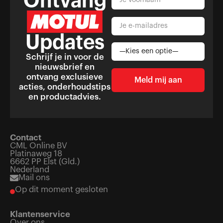
Ontvang
Updates
Schrijf je in voor de
nieuwsbrief en
ontvang exclusieve
acties, onderhoudstips
en productadvies.
Contact
CML Online BV
Platinaweg 18
6662 PP Elst (Gld.)
Nederland
Mail ons
Op dit moment gesloten
Klantenservice
Over ons