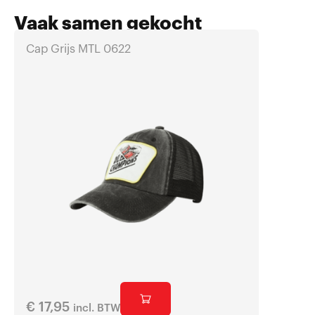
Vaak samen gekocht
Cap Grijs MTL 0622
Cap 30
€
17,95
€
17,95
incl. BTW