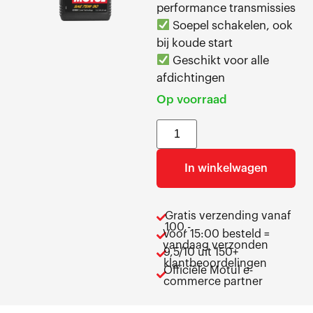
performance transmissies
Soepel schakelen, ook
bij koude start
Geschikt voor alle
afdichtingen
Op voorraad
In winkelwagen
Gratis verzending vanaf
100,-
Voor 15:00 besteld =
vandaag verzonden
9,5/10 uit 150+
klantbeoordelingen
Officiële Motul e-
commerce partner