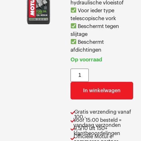
hydraulische vloeistof
Voor ieder type
telescopische vork
Beschermt tegen
slijtage
Beschermt
afdichtingen
Op voorraad
In winkelwagen
Gratis verzending vanaf
100,-
Voor 15:00 besteld =
vandaag verzonden
9,5/10 uit 150+
klantbeoordelingen
Officiële Motul e-