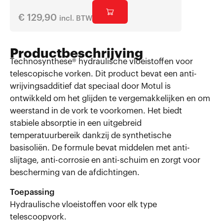
€
129,90
€
198,
incl. BTW
Productbeschrijving
Technosynthese® hydraulische vloeistoffen voor
telescopische vorken. Dit product bevat een anti-
wrijvingsadditief dat speciaal door Motul is
ontwikkeld om het glijden te vergemakkelijken en om
weerstand in de vork te voorkomen. Het biedt
stabiele absorptie in een uitgebreid
temperatuurbereik dankzij de synthetische
basisoliën. De formule bevat middelen met anti-
slijtage, anti-corrosie en anti-schuim en zorgt voor
bescherming van de afdichtingen.
Toepassing
Hydraulische vloeistoffen voor elk type
telescoopvork.