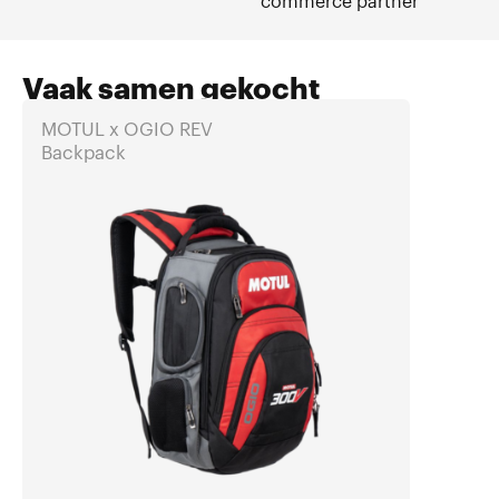
commerce partner
Vaak samen gekocht
MOTUL x OGIO REV
MOTUL 
Backpack
Carbon 