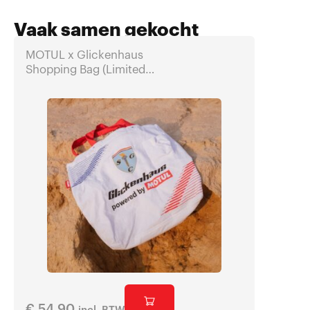
Vaak samen gekocht
MOTUL x Glickenhaus
MOTUL 
Shopping Bag (Limited
Travel 
Edition)
€
54,90
€
310,