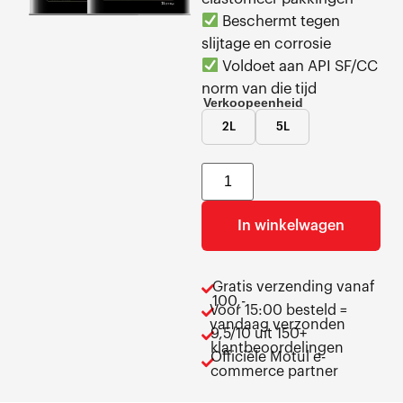
Beschermt tegen
slijtage en corrosie
Voldoet aan API SF/CC
norm van die tijd
Verkoopeenheid
2L
5L
In winkelwagen
Gratis verzending vanaf
100,-
Voor 15:00 besteld =
vandaag verzonden
9,5/10 uit 150+
klantbeoordelingen
Officiële Motul e-
commerce partner