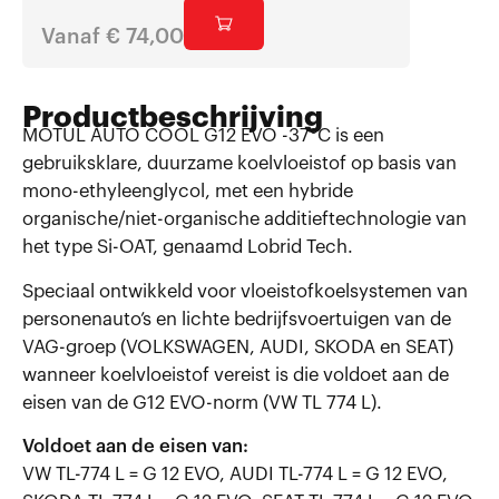
Vanaf
€
74,00
€
310,
Productbeschrijving
MOTUL AUTO COOL G12 EVO -37°C is een
gebruiksklare, duurzame koelvloeistof op basis van
mono-ethyleenglycol, met een hybride
organische/niet-organische additieftechnologie van
het type Si-OAT, genaamd Lobrid Tech.
Speciaal ontwikkeld voor vloeistofkoelsystemen van
personenauto’s en lichte bedrijfsvoertuigen van de
VAG-groep (VOLKSWAGEN, AUDI, SKODA en SEAT)
wanneer koelvloeistof vereist is die voldoet aan de
eisen van de G12 EVO-norm (VW TL 774 L).
Voldoet aan de eisen van:
VW TL-774 L = G 12 EVO, AUDI TL-774 L = G 12 EVO,