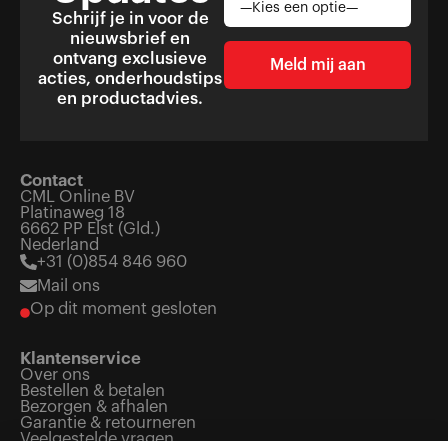
Schrijf je in voor de
nieuwsbrief en
ontvang exclusieve
acties, onderhoudstips
en productadvies.
Contact
CML Online BV
Platinaweg 18
6662 PP Elst (Gld.)
Nederland
+31 (0)854 846 960
Mail ons
Op dit moment gesloten
Klantenservice
Over ons
Bestellen & betalen
Bezorgen & afhalen
Garantie & retourneren
Veelgestelde vragen