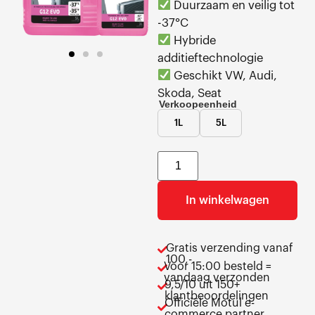
Duurzaam en veilig tot
-37°C
Hybride
additieftechnologie
Geschikt VW, Audi,
Skoda, Seat
Verkoopeenheid
1L
5L
In winkelwagen
Gratis verzending vanaf
100,-
Voor 15:00 besteld =
vandaag verzonden
9,5/10 uit 150+
klantbeoordelingen
Officiële Motul e-
commerce partner