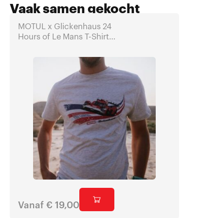
Vaak samen gekocht
MOTUL x Glickenhaus 24
Vintage
Hours of Le Mans T-Shirt
(Limited Edition)
Vanaf
€
19,00
€
54,9