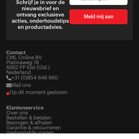
Schrijf je in voor de
nieuwsbrief en
ontvang exclusieve
acties, onderhoudstips
en productadvies.
Contact
CML Online BV
Platinaweg 18
6662 PP Elst (Gld.)
Nederland
+31 (0)854 846 960
Mail ons
Op dit moment gesloten
Klantenservice
Over ons
Bestellen & betalen
Bezorgen & afhalen
Garantie & retourneren
Veelgestelde vragen