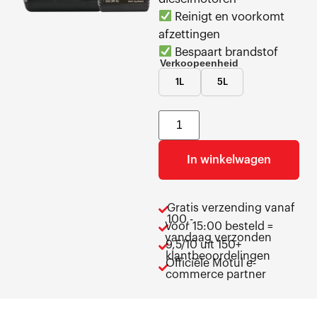
Reinigt en voorkomt
afzettingen
Bespaart brandstof
Verkoopeenheid
1L
5L
In winkelwagen
Gratis verzending vanaf
100,-
Voor 15:00 besteld =
vandaag verzonden
9,5/10 uit 150+
klantbeoordelingen
Officiële Motul e-
commerce partner