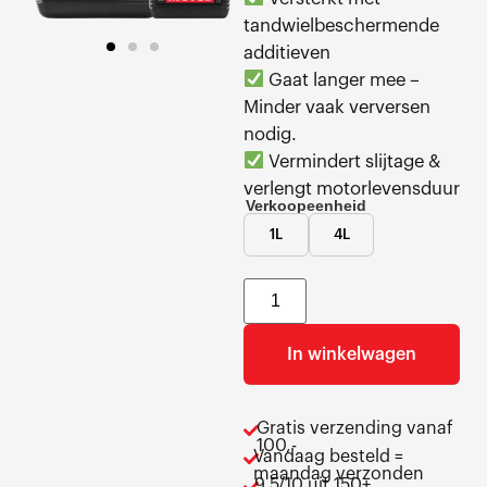
tandwielbeschermende
additieven
Gaat langer mee –
Minder vaak verversen
nodig.
Vermindert slijtage &
verlengt motorlevensduur
Verkoopeenheid
1L
4L
In winkelwagen
Gratis verzending vanaf
100,-
Vandaag besteld =
maandag verzonden
9,5/10 uit 150+