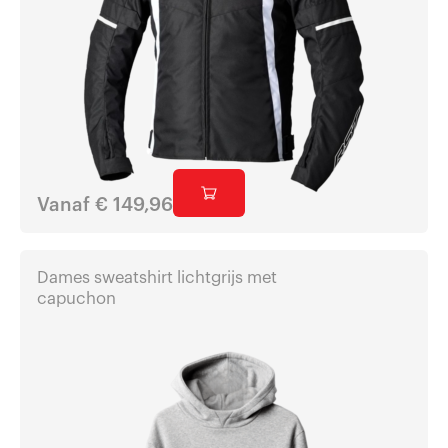
Vanaf
€
149,96
Dames sweatshirt lichtgrijs met
capuchon