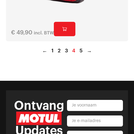
€
49,90
incl. BTW
←
1
2
3
4
5
→
Ontvang
Updates