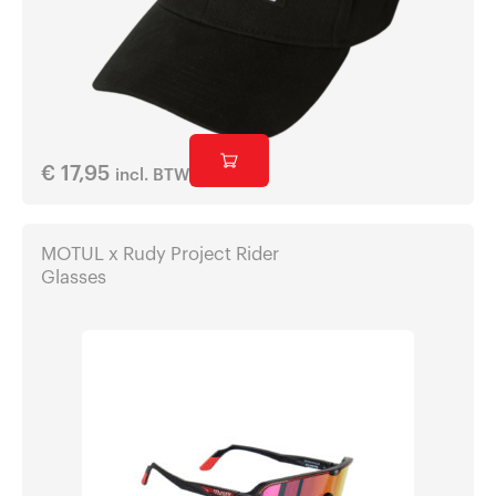
€
17,95
incl. BTW
MOTUL x Rudy Project Rider
Glasses