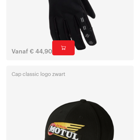
Vanaf
€
44,90
Cap classic logo zwart