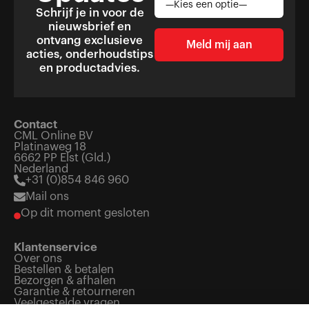
Schrijf je in voor de
nieuwsbrief en
ontvang exclusieve
acties, onderhoudstips
en productadvies.
Contact
CML Online BV
Platinaweg 18
6662 PP Elst (Gld.)
Nederland
+31 (0)854 846 960
Mail ons
Op dit moment gesloten
Klantenservice
Over ons
Bestellen & betalen
Bezorgen & afhalen
Garantie & retourneren
Veelgestelde vragen