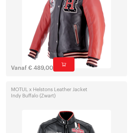
Vanaf
€
489,00
MOTUL x Helstons Leather Jacket
Indy Buffalo (Zwart)