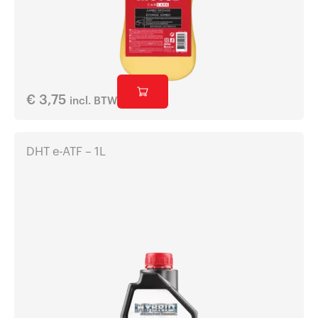
€
3,75
incl. BTW
DHT e-ATF – 1L