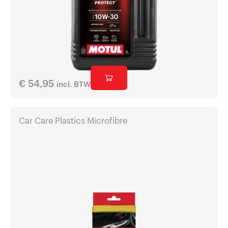
€
54,95
incl. BTW
Car Care Plastics Microfibre