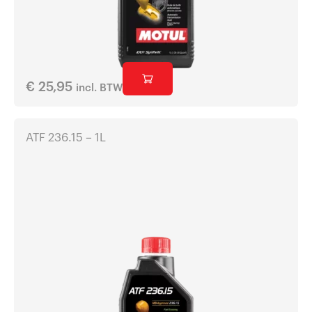
€
25,95
incl. BTW
ATF 236.15 – 1L