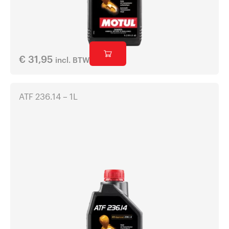
€
31,95
incl. BTW
ATF 236.14 – 1L