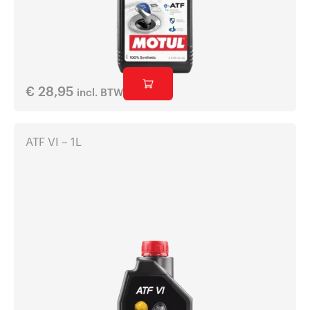
€
28,95
incl. BTW
ATF VI – 1L