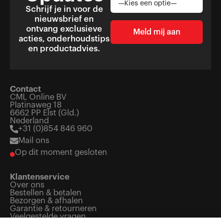
Schrijf je in voor de
nieuwsbrief en
ontvang exclusieve
acties, onderhoudstips
en productadvies.
Contact
CML Online BV
Platinaweg 18
6662 PP Elst (Gld.)
Nederland
+31 (0)854 846 960
Mail ons
Op dit moment gesloten
Klantenservice
Over ons
Bestellen & betalen
Bezorgen & afhalen
Garantie & retourneren
Veelgestelde vragen