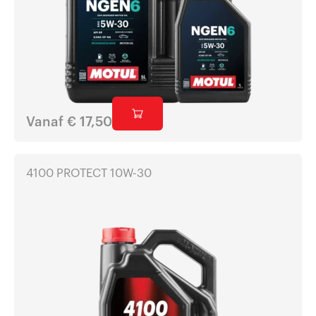
Vanaf
€
17,50
4100 PROTECT 10W-30