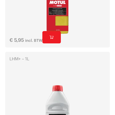
€
5,95
incl. BTW
LHM+ – 1L