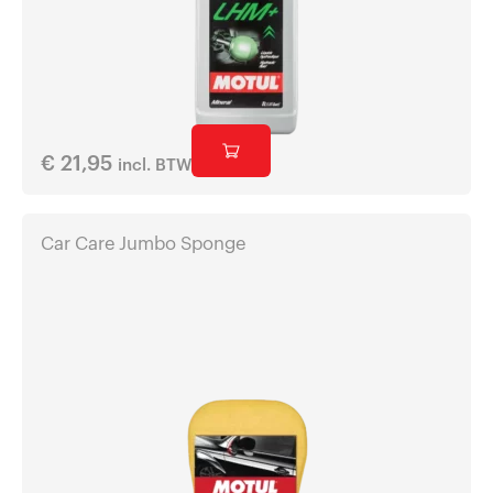
€
21,95
incl. BTW
Car Care Jumbo Sponge