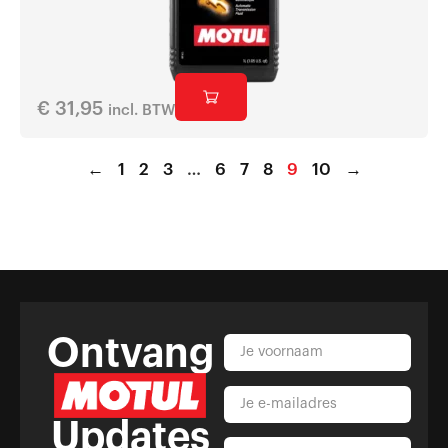
€
31,95
incl. BTW
←
1
2
3
…
6
7
8
9
10
→
Ontvang
Updates