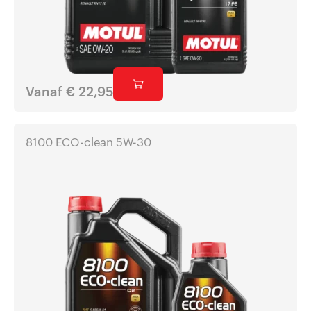
Vanaf
€
22,95
8100 ECO-clean 5W-30