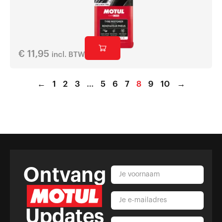
€
11,95
incl. BTW
←
1
2
3
…
5
6
7
8
9
10
→
Ontvang
Updates