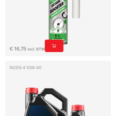
€
16,75
incl. BTW
NGEN 4 10W-40