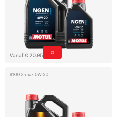
Vanaf
€
20,95
8100 X-max 0W-30