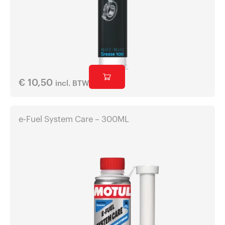
€
10,50
incl. BTW
e-Fuel System Care – 300ML