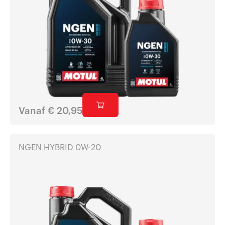
Vanaf
€
20,95
NGEN HYBRID 0W-20