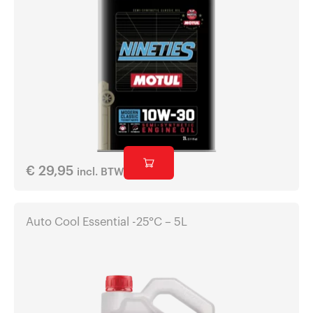
€
29,95
incl. BTW
Auto Cool Essential -25°C – 5L