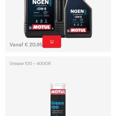
Vanaf
€
20,95
Grease 100 – 400GR