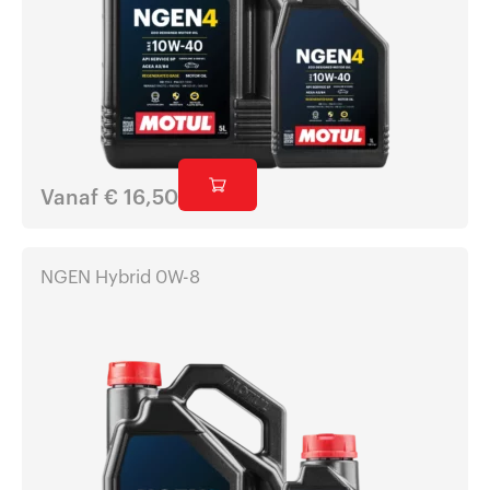
Vanaf
€
16,50
NGEN Hybrid 0W-8