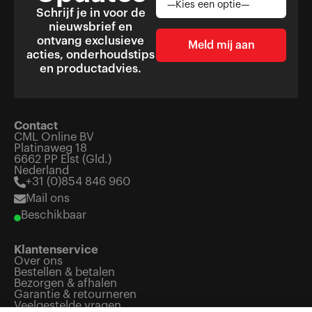
Schrijf je in voor de
nieuwsbrief en
ontvang exclusieve
acties, onderhoudstips
en productadvies.
Contact
CML Online BV
Platinaweg 18
6662 PP Elst (Gld.)
Nederland
+31 (0)854 846 960
Mail ons
Beschikbaar
Klantenservice
Over ons
Bestellen & betalen
Bezorgen & afhalen
Garantie & retourneren
Veelgestelde vragen