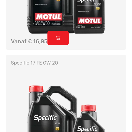
Vanaf
€
16,95
Specific 17 FE 0W-20