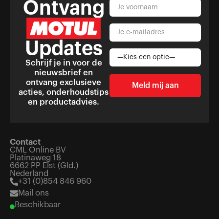
Ontvang
Updates
Schrijf je in voor de
nieuwsbrief en
ontvang exclusieve
acties, onderhoudstips
en productadvies.
Contact
CML Online BV
Platinaweg 18
6662 PP Elst (Gld.)
Nederland
+31 (0)854 846 960
Mail ons
Beschikbaar